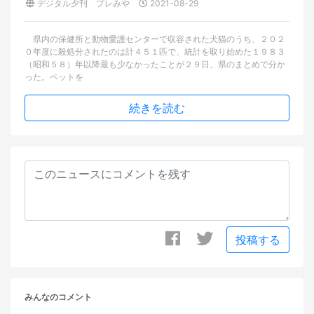
デジタル夕刊 プレみや
2021-08-29
県内の保健所と動物愛護センターで収容された犬猫のうち、２０２
０年度に殺処分されたのは計４５１匹で、統計を取り始めた１９８３
（昭和５８）年以降最も少なかったことが２９日、県のまとめで分か
った。ペットを
続きを読む
投稿する
みんなのコメント