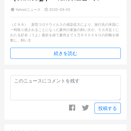
Yahoo!ニュース
2020-09-05
（ＣＮＮ） 新型コロナウイルスの感染拡大により、旅行先の米国に
一時取り残されることになった豪州の家族の飼い犬が、５カ月近くに
わたる紆余（うよ）曲折を経て豪州まで１万６０００キロの距離を移
動し、飼い主
続きを読む
投稿する