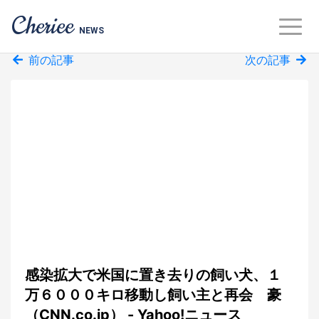
Cheriee
NEWS
前の記事
次の記事
感染拡大で米国に置き去りの飼い犬、１
万６０００キロ移動し飼い主と再会 豪
（CNN.co.jp） - Yahoo!ニュース